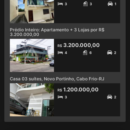
3
3
1
Prédio Inteiro: Apartamento + 3 Lojas por R$
3.200.000,00
3.200.000,00
R$
4
6
2
Casa 03 suítes, Novo Portinho, Cabo Frio-RJ
1.200.000,00
R$
3
2